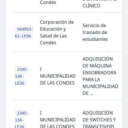
Condes
CLÍNICO
Corporación de
Servicio de
Educación y
564953-
traslado de
Salud de Las
61-LP26
estudiantes
Condes
ADQUISICIÓN
DE MÁQUINA
I
2345-
ENSOBRADORA
MUNICIPALIDAD
130-
PARA LA
DE LAS CONDES
LE26
MUNICIPALIDAD
DE ...
I
ADQUISICIÓN
2345-
MUNICIPALIDAD
DE SWITCHES Y
134-
DE LAS CONDES
TRANSCEIVERS
LE26